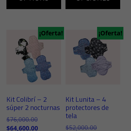
múl
var
Las
¡Oferta!
¡Oferta!
op
se
pu
ele
en
la
Kit Colibrí – 2
Kit Lunita – 4
pág
súper 2 nocturnas
protectores de
de
tela
El
$
76,000.00
pr
El
$
52,000.00
precio
El
$
64,600.00