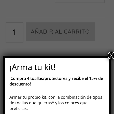
Let
AÑADIR AL CARRITO
it
breath
cantidad
X
SKU:
N/D
Categoría:
Toallas
¡Arma tu kit!
ecológicas
¡Compra 4 toallas/protectores y
recibe el 15% de
descuento!
Información adicional
Armar tu propio kit, con la combinación de tipos
de toallas que quieras* y los colores que
prefieras.