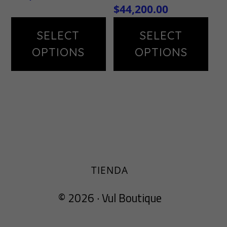
precio
El
$
44,200.00
original
precio
original
precio
era:
actual
SELECT
SELECT
era:
actual
$76,000.00.
es:
OPTIONS
OPTIONS
$52,000.00.
es:
$64,600.00.
$44,200.00.
TIENDA
© 2026 ·
Vul Boutique