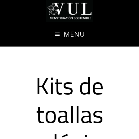
Ir
al
contenido
MENU
principal
Kits de
toallas