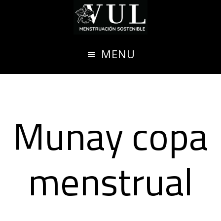
Ir
al
contenido
MENU
principal
Munay copa
menstrual