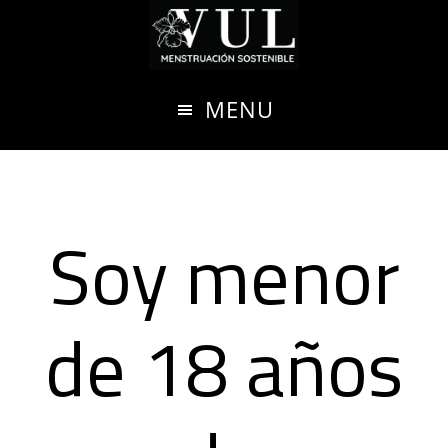
Ir
al
contenido
MENU
principal
Soy menor
de 18 años